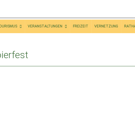
OURISMUS
VERANSTALTUNGEN
FREIZEIT
VERNETZUNG
RATH
ierfest