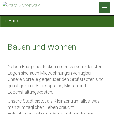
T
o
g
MENU
g
l
e
Bauen und Wohnen
n
a
v
i
Neben Baugrundstücken in den verschiedensten
g
Lagen sind auch Mietwohnungen verfügbar.
a
Unsere Vorteile gegenüber den Großstädten sind
t
günstige Grundstückspreise, Mieten und
i
Lebenshaltungskosten.
o
Unsere Stadt bietet als Kleinzentrum alles, was
n
man zum täglichen Leben braucht:
Einkaufsmöglichkeiten, Ärzte, Zahnarztpraxis,