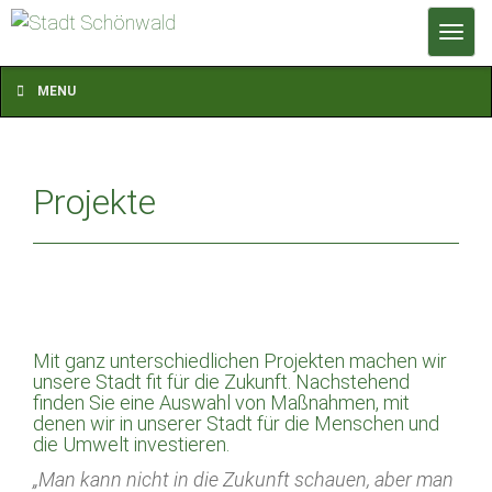
T
o
g
MENU
g
l
e
Projekte
n
a
v
i
g
a
Mit ganz unterschiedlichen Projekten machen wir
t
unsere Stadt fit für die Zukunft. Nachstehend
i
finden Sie eine Auswahl von Maßnahmen, mit
o
denen wir in unserer Stadt für die Menschen und
die Umwelt investieren.
n
„Man kann nicht in die Zukunft schauen, aber man