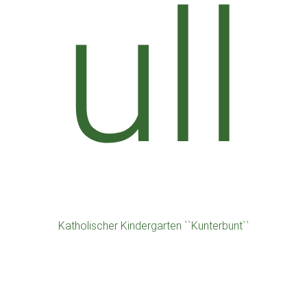
Katholischer Kindergarten ``Kunterbunt``
Mail: schoenwald@kita.bistum-regensburg.de