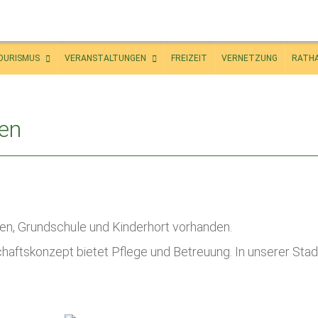
OURISMUS
VERANSTALTUNGEN
FREIZEIT
VERNETZUNG
RATH
hen
rten, Grundschule und Kinderhort vorhanden.
ftskonzept bietet Pflege und Betreuung. In unserer Stadt 