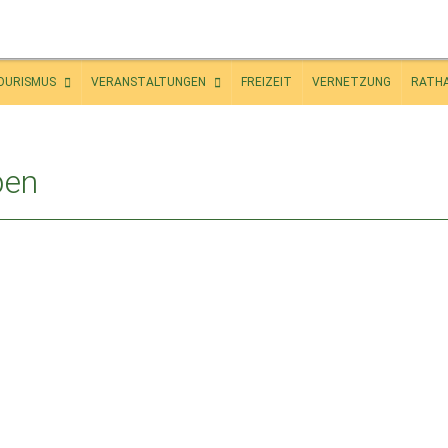
OURISMUS
VERANSTALTUNGEN
FREIZEIT
VERNETZUNG
RATH
pen