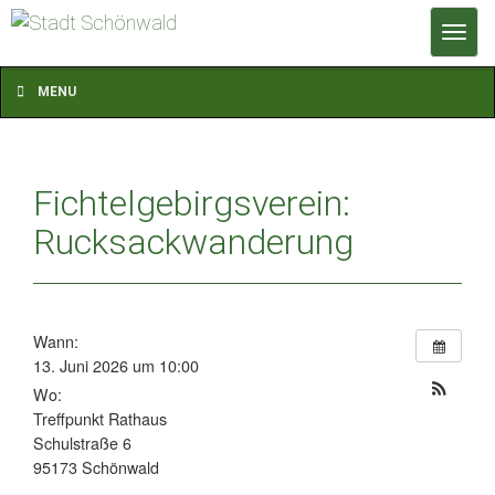
T
o
g
MENU
g
l
e
Fichtelgebirgsverein:
n
a
Rucksackwanderung
v
i
g
a
Wann:
13. Juni 2026 um 10:00
t
Wo:
i
Treffpunkt Rathaus
o
Schulstraße 6
n
95173 Schönwald