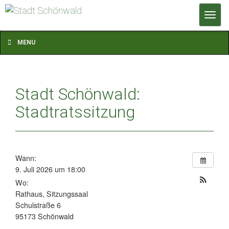
T
o
g
MENU
g
l
e
Stadt Schönwald:
n
a
Stadtratssitzung
v
i
g
a
Wann:
9. Juli 2026 um 18:00
t
Wo:
i
Rathaus, Sitzungssaal
o
Schulstraße 6
n
95173 Schönwald