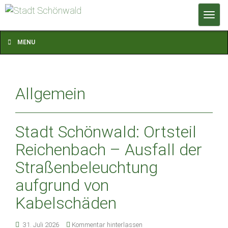
T
o
g
MENU
g
l
e
Allgemein
n
a
v
Stadt Schönwald: Ortsteil
i
g
Reichenbach – Ausfall der
a
Straßenbeleuchtung
t
aufgrund von
i
o
Kabelschäden
n
31. Juli 2026
Kommentar hinterlassen