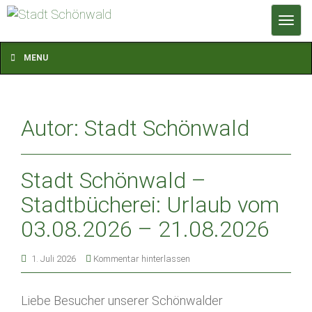
T
o
g
MENU
g
l
e
Autor:
Stadt Schönwald
n
a
v
Stadt Schönwald –
i
g
Stadtbücherei: Urlaub vom
a
03.08.2026 – 21.08.2026
t
i
1. Juli 2026
Kommentar hinterlassen
o
n
Liebe Besucher unserer Schönwalder