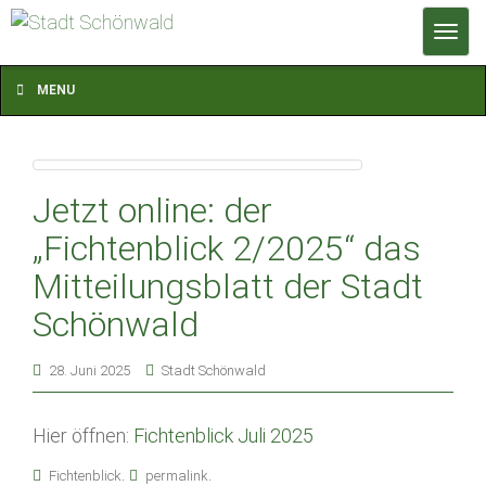
T
o
g
MENU
g
l
e
n
Jetzt online: der
a
„Fichtenblick 2/2025“ das
v
Mitteilungsblatt der Stadt
i
g
Schönwald
a
t
28. Juni 2025
Stadt Schönwald
i
o
Hier öffnen:
Fichtenblick Juli 2025
n
.
.
Fichtenblick
permalink