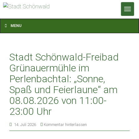
T
o
g
MENU
g
l
e
Stadt Schönwald-Freibad
n
a
Grünauermühle im
v
Perlenbachtal: „Sonne,
i
Spaß und Feierlaune“ am
g
a
08.08.2026 von 11:00-
t
23:00 Uhr
i
o
14. Juli 2026
Kommentar hinterlassen
n