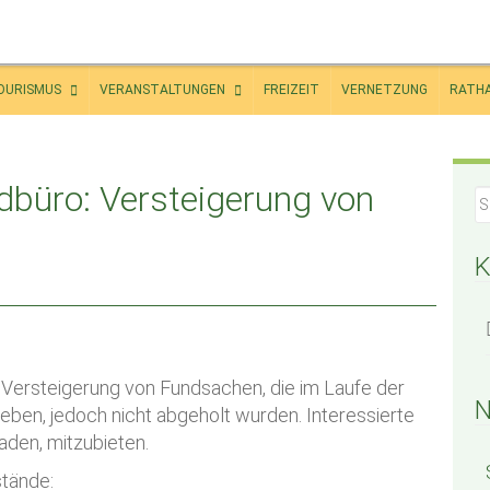
OURISMUS
VERANSTALTUNGEN
FREIZEIT
VERNETZUNG
RATH
büro: Versteigerung von
K
 Versteigerung von Fundsachen, die im Laufe der
N
en, jedoch nicht abgeholt wurden. Interessierte
aden, mitzubieten.
tände: