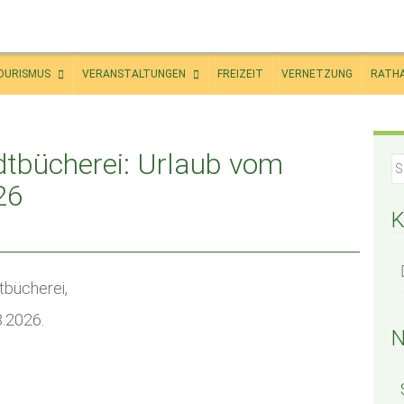
OURISMUS
VERANSTALTUNGEN
FREIZEIT
VERNETZUNG
RATH
tbücherei: Urlaub vom
26
K
tbücherei,
.2026.
N